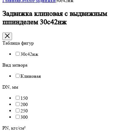
Главная
Каталог
Задвижки
30с42нж
Задвижка клиновая с выдвижным
шпинделем 30с42нж
Таблица фигур
30с42нж
Вид затвора
Клиновая
DN, мм
150
200
250
300
PN, кгс/см²