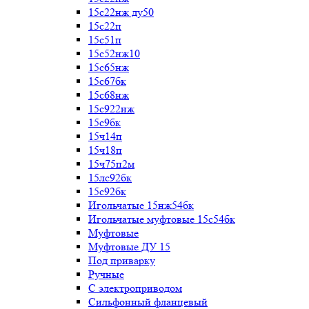
15с22нж ду50
15с22п
15с51п
15с52нж10
15с65нж
15с67бк
15с68нж
15с922нж
15с9бк
15ч14п
15ч18п
15ч75п2м
15лс92бк
15с92бк
Игольчатые 15нж54бк
Игольчатые муфтовые 15с54бк
Муфтовые
Муфтовые ДУ 15
Под приварку
Ручные
С электроприводом
Сильфонный фланцевый