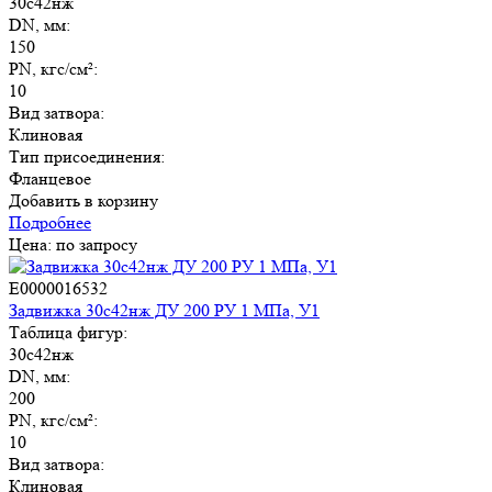
30с42нж
DN, мм:
150
PN, кгс/см²:
10
Вид затвора:
Клиновая
Тип присоединения:
Фланцевое
Добавить в корзину
Подробнее
Цена: по запросу
E0000016532
Задвижка 30с42нж ДУ 200 РУ 1 МПа, У1
Таблица фигур:
30с42нж
DN, мм:
200
PN, кгс/см²:
10
Вид затвора:
Клиновая