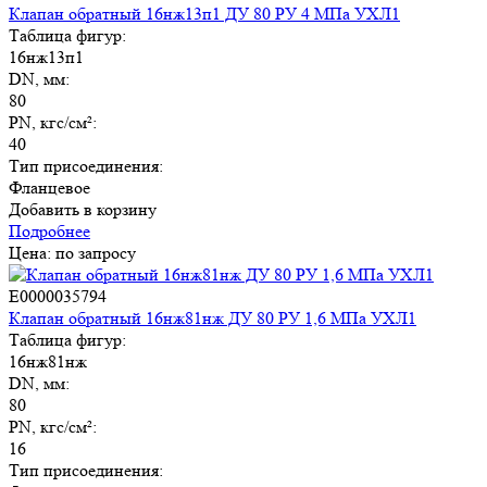
Клапан обратный 16нж13п1 ДУ 80 РУ 4 МПа УХЛ1
Таблица фигур:
16нж13п1
DN, мм:
80
PN, кгс/см²:
40
Тип присоединения:
Фланцевое
Добавить в корзину
Подробнее
Цена: по запросу
E0000035794
Клапан обратный 16нж81нж ДУ 80 РУ 1,6 МПа УХЛ1
Таблица фигур:
16нж81нж
DN, мм:
80
PN, кгс/см²:
16
Тип присоединения: