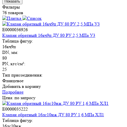
Показать
Фильтры
76 товаров
E0000036926
Клапан обратный 16кч9п ДУ 80 РУ 2,5 МПа У3
Таблица фигур:
16кч9п
DN, мм:
80
PN, кгс/см²:
25
Тип присоединения:
Фланцевое
Добавить в корзину
Подробнее
Цена: по запросу
E0000035222
Клапан обратный 16лс10нж ДУ 80 РУ 1,6 МПа ХЛ1
Таблица фигур:
16лс10нж