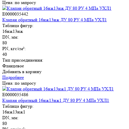
Цена: по запросу
E0000035442
Клапан обратный 16нж13нж ДУ 80 РУ 4 МПа УХЛ1
Таблица фигур:
16нж13нж
DN, мм:
80
PN, кгс/см²:
40
Тип присоединения:
Фланцевое
Добавить в корзину
Подробнее
Цена: по запросу
E0000035486
Клапан обратный 16нж13нж1 ДУ 80 РУ 4 МПа УХЛ1
Елена Савкина
Таблица фигур:
Менеджер
16нж13нж1
DN, мм:
Здравствуйте!
80