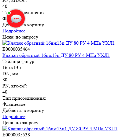
PN, кгс/см²:
Елена Савкина
печатает...
40
Тип присоединения:
Введите сообщение
Фланцевое
Добавить в корзину
Подробнее
Цена: по запросу
E0000035464
Клапан обратный 16нж13п ДУ 80 РУ 4 МПа УХЛ1
Таблица фигур:
16нж13п
DN, мм:
80
PN, кгс/см²:
40
Тип присоединения:
Фланцевое
Добавить в корзину
Подробнее
Цена: по запросу
E0000035538