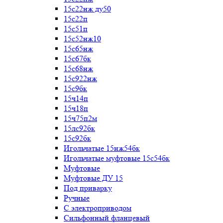
15с22нж ду50
15с22п
15с51п
15с52нж10
15с65нж
15с67бк
15с68нж
15с922нж
15с9бк
15ч14п
15ч18п
15ч75п2м
15лс92бк
15с92бк
Игольчатые 15нж54бк
Игольчатые муфтовые 15с54бк
Муфтовые
Муфтовые ДУ 15
Под приварку
Ручные
С электроприводом
Сильфонный фланцевый