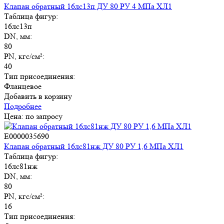
Клапан обратный 16лс13п ДУ 80 РУ 4 МПа ХЛ1
Таблица фигур:
16лс13п
DN, мм:
80
PN, кгс/см²:
40
Тип присоединения:
Фланцевое
Добавить в корзину
Подробнее
Цена: по запросу
E0000035690
Клапан обратный 16лс81нж ДУ 80 РУ 1,6 МПа ХЛ1
Таблица фигур:
16лс81нж
DN, мм:
80
PN, кгс/см²:
16
Тип присоединения: