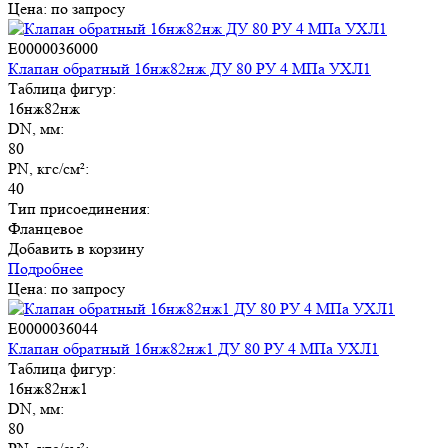
Цена: по запросу
E0000036000
Клапан обратный 16нж82нж ДУ 80 РУ 4 МПа УХЛ1
Таблица фигур:
16нж82нж
DN, мм:
80
PN, кгс/см²:
40
Тип присоединения:
Фланцевое
Добавить в корзину
Подробнее
Цена: по запросу
E0000036044
Клапан обратный 16нж82нж1 ДУ 80 РУ 4 МПа УХЛ1
Таблица фигур:
16нж82нж1
DN, мм:
80