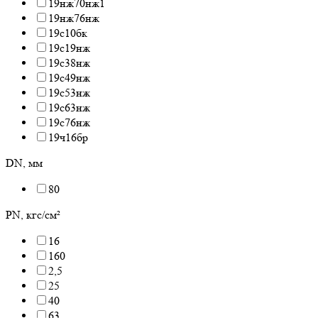
19нж70нж1
19нж76нж
19с10бк
19с19нж
19с38нж
19с49нж
19с53нж
19с63нж
19с76нж
19ч16бр
DN, мм
80
PN, кгс/см²
16
160
2,5
25
40
63