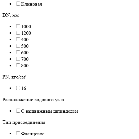
Клиновая
DN, мм
1000
1200
400
500
600
700
800
PN, кгс/см²
16
Расположение ходового узла
С выдвижным шпинделем
Тип присоединения
Фланцевое