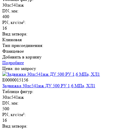
30лс541нж
DN, мм:
400
PN, кгс/см²:
16
Вид затвора:
Клиновая
Тип присоединения:
Фланцевое
Добавить в корзину
Подробнее
Цена: по запросу
E0000015156
Задвижка 30лс541нж ДУ 500 РУ 1,6 МПа, ХЛ1
Таблица фигур:
30лс541нж
DN, мм:
500
PN, кгс/см²:
16
Вид затвора: