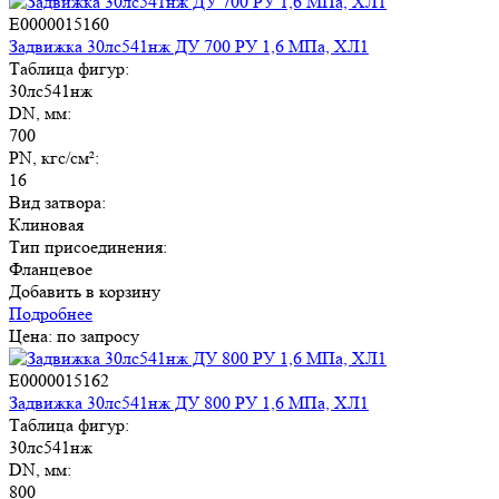
E0000015160
Задвижка 30лс541нж ДУ 700 РУ 1,6 МПа, ХЛ1
Таблица фигур:
30лс541нж
DN, мм:
700
PN, кгс/см²:
16
Вид затвора:
Клиновая
Тип присоединения:
Фланцевое
Добавить в корзину
Подробнее
Цена: по запросу
E0000015162
Задвижка 30лс541нж ДУ 800 РУ 1,6 МПа, ХЛ1
Таблица фигур:
30лс541нж
DN, мм:
800