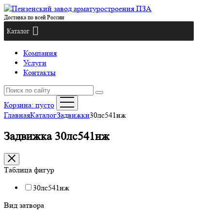
Доставка по всей России
Каталог
Компания
Услуги
Контакты
Корзина:
пусто
Главная
Каталог
Задвижки
30лс541нж
Задвижка 30лс541нж
Таблица фигур
30лс541нж
Вид затвора