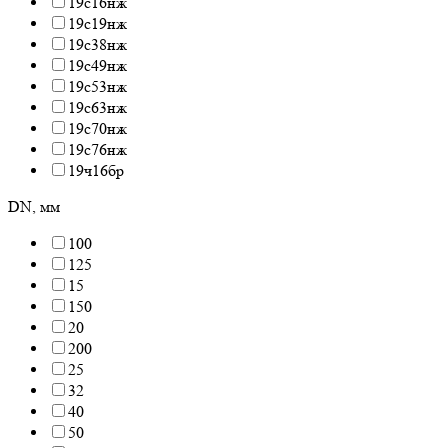
19с16нж
19с19нж
19с38нж
19с49нж
19с53нж
19с63нж
19с70нж
19с76нж
19ч16бр
DN, мм
100
125
15
150
20
200
25
32
40
50