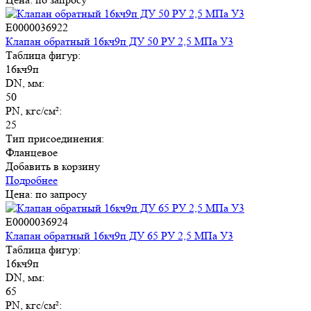
E0000036922
Клапан обратный 16кч9п ДУ 50 РУ 2,5 МПа У3
Таблица фигур:
16кч9п
DN, мм:
50
PN, кгс/см²:
25
Тип присоединения:
Фланцевое
Добавить в корзину
Подробнее
Цена: по запросу
E0000036924
Клапан обратный 16кч9п ДУ 65 РУ 2,5 МПа У3
Таблица фигур:
16кч9п
DN, мм:
65
PN, кгс/см²: