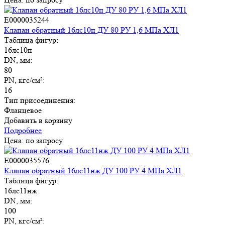
E0000035244
Клапан обратный 16лс10п ДУ 80 РУ 1,6 МПа ХЛ1
Таблица фигур:
16лс10п
DN, мм:
80
PN, кгс/см²:
16
Тип присоединения:
Фланцевое
Добавить в корзину
Подробнее
Цена: по запросу
E0000035576
Клапан обратный 16лс11нж ДУ 100 РУ 4 МПа ХЛ1
Таблица фигур:
Владимир Соколов
Менеджер
16лс11нж
DN, мм:
Здравствуйте!
100
PN, кгс/см²: