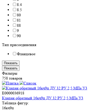
8.4
8.5
80
81
88
9
90
Тип присоединения
Фланцевое
Показать
Показать
Фильтры
758 товаров
E0000036918
Клапан обратный 16кч9п ДУ 32 РУ 2,5 МПа У3
Таблица фигур:
16кч9п