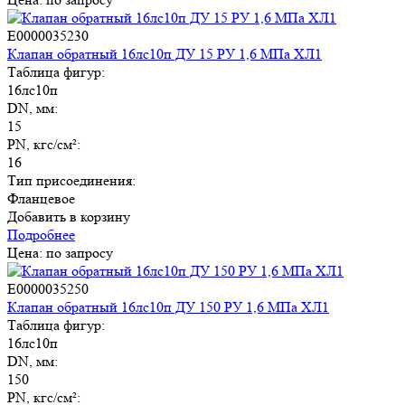
E0000035230
Клапан обратный 16лс10п ДУ 15 РУ 1,6 МПа ХЛ1
Таблица фигур:
16лс10п
DN, мм:
15
PN, кгс/см²:
16
Тип присоединения:
Фланцевое
Добавить в корзину
Подробнее
Цена: по запросу
E0000035250
Клапан обратный 16лс10п ДУ 150 РУ 1,6 МПа ХЛ1
Таблица фигур:
16лс10п
DN, мм:
150
PN, кгс/см²: