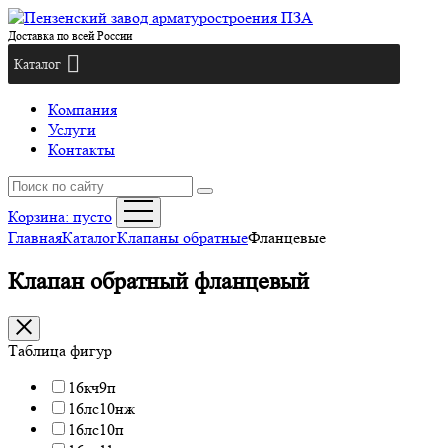
Доставка по всей России
Каталог
Компания
Услуги
Контакты
Корзина:
пусто
Главная
Каталог
Клапаны обратные
Фланцевые
Клапан обратный фланцевый
Таблица фигур
16кч9п
16лс10нж
16лс10п