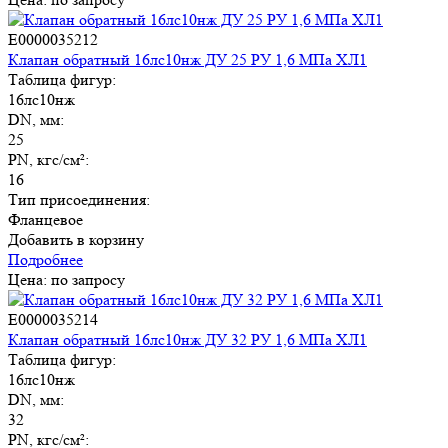
E0000035212
Клапан обратный 16лс10нж ДУ 25 РУ 1,6 МПа ХЛ1
Таблица фигур:
16лс10нж
DN, мм:
25
PN, кгс/см²:
16
Тип присоединения:
Фланцевое
Добавить в корзину
Подробнее
Цена: по запросу
E0000035214
Клапан обратный 16лс10нж ДУ 32 РУ 1,6 МПа ХЛ1
Таблица фигур:
16лс10нж
DN, мм:
32
PN, кгс/см²: