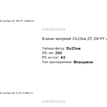
E0000026498
Клапан запорный 15с22нж ДУ 200 РУ 
Таблица фигур:
15с22нж
DN, мм:
200
PN, кгс/см²:
40
Тип присоединения:
Фланцевое
E0000026480