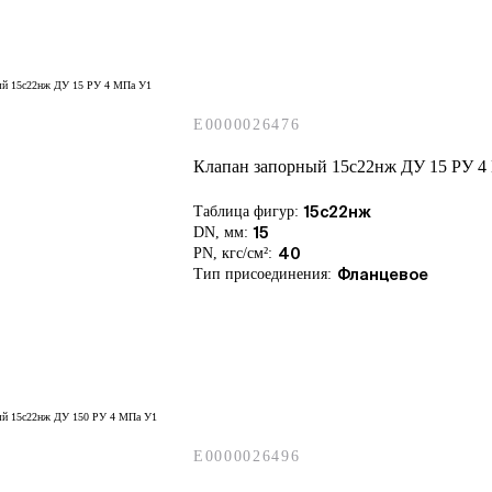
E0000026476
Клапан запорный 15с22нж ДУ 15 РУ 4
Таблица фигур:
15с22нж
DN, мм:
15
PN, кгс/см²:
40
Тип присоединения:
Фланцевое
E0000026496