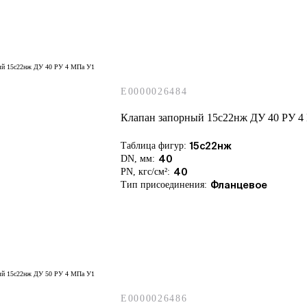
E0000026484
Клапан запорный 15с22нж ДУ 40 РУ 4
Таблица фигур:
15с22нж
DN, мм:
40
PN, кгс/см²:
40
Тип присоединения:
Фланцевое
E0000026486