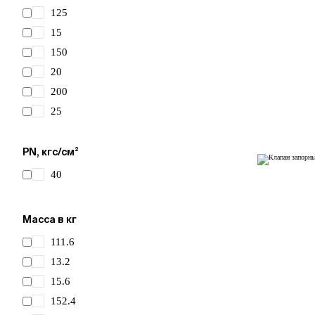
125
15
150
20
200
25
32
40
PN, кгс/см²
50
40
65
80
Масса в кг
111.6
13.2
15.6
152.4