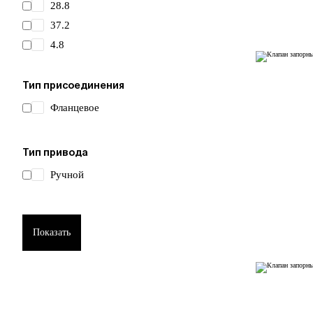
28.8
37.2
4.8
48
6
Тип присоединения
7.2
Фланцевое
81.6
9.6
Тип привода
Ручной
Показать