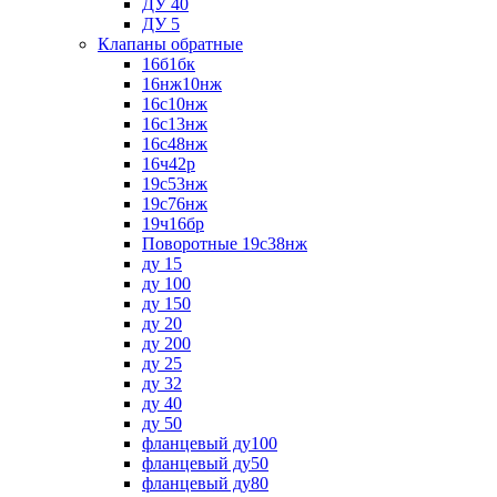
ДУ 40
ДУ 5
Клапаны обратные
16б1бк
16нж10нж
16с10нж
16с13нж
16с48нж
16ч42р
19с53нж
19с76нж
19ч16бр
Поворотные 19с38нж
ду 15
ду 100
ду 150
ду 20
ду 200
ду 25
ду 32
ду 40
ду 50
фланцевый ду100
фланцевый ду50
фланцевый ду80