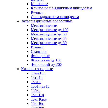
Клиновые
Клиновые с выдвижным шпинделем
Ручные
С невыдвижным шпинделем
Затворы дисковые поворотные
Межфланцевые
Межфланцевые ду 100
Межфланцевые ду 50
Межфланцевые ду 65
Межфланцевые ду 80
Ручные
Стальные
Фланцевые
Фланцевые ду 150
Фланцевый ду 200
Клапаны запорные
13нж18п
13тн1п
15б1п
15б1п ду15
15б3р
15кч11р
15кч16нж
15кч16п
15кч18п