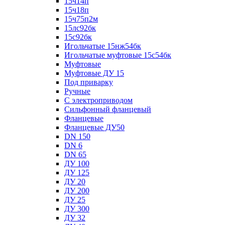
15ч14п
15ч18п
15ч75п2м
15лс92бк
15с92бк
Игольчатые 15нж54бк
Игольчатые муфтовые 15с54бк
Муфтовые
Муфтовые ДУ 15
Под приварку
Ручные
С электроприводом
Сильфонный фланцевый
Фланцевые
Фланцевые ДУ50
DN 150
DN 6
DN 65
ДУ 100
ДУ 125
ДУ 20
ДУ 200
ДУ 25
ДУ 300
ДУ 32