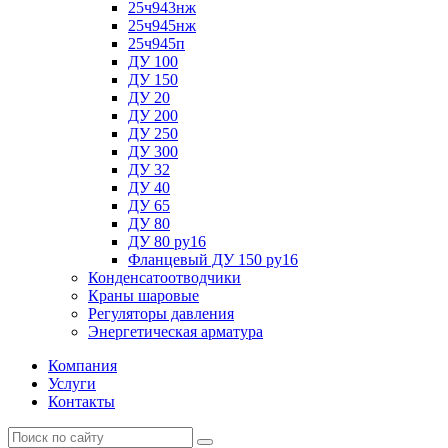
25ч943нж
25ч945нж
25ч945п
ДУ 100
ДУ 150
ДУ 20
ДУ 200
ДУ 250
ДУ 300
ДУ 32
ДУ 40
ДУ 65
ДУ 80
ДУ 80 ру16
Фланцевый ДУ 150 ру16
Конденсатоотводчики
Краны шаровые
Регуляторы давления
Энергетическая арматура
Компания
Услуги
Контакты